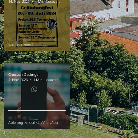
14. Nov. 2023
1 Min. Lesezeit
Lasst uns feiern!
Christian Gastinger
4. Nov. 2023
1 Min. Lesezeit
Abteilung Fußball @ WhatsApp