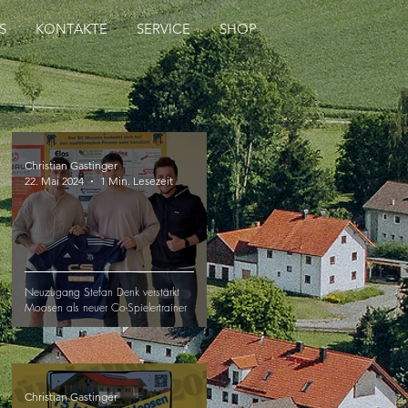
S
KONTAKTE
SERVICE
SHOP
Christian Gastinger
22. Mai 2024
1 Min. Lesezeit
Neuzugang Stefan Denk verstärkt
Moosen als neuer Co-Spielertrainer
Christian Gastinger