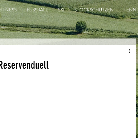
FITNESS
FUSSBALL
SKI
STOCKSCHÜTZEN
TENNI
 Reservenduell