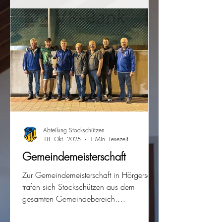
Stockschützenturniere und dort wurde
wieder großer Sport geboten. Auf dem
Sommerfest habe die Abteilung die
Schän
Abteilung Stockschützen
18. Okt. 2025
1 Min. Lesezeit
Gemeindemeisterschaft
Zur Gemeindemeisterschaft in Hörgersdorf
trafen sich Stockschützen aus dem
gesamten Gemeindebereich.
Teilgenommen haben jeweils drei