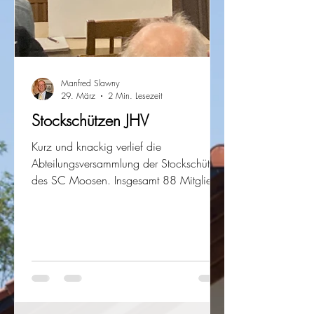
Manfred Slawny
29. März
2 Min. Lesezeit
Stockschützen JHV
Kurz und knackig verlief die
Abteilungsversammlung der Stockschützen
des SC Moosen. Insgesamt 88 Mitglieder
hat die Stockschützenabteilung berichtete
Hans Sterr bei der Versammlung. Davon
wären 18 weiblich und 70 männlich.
Insgesamt wären die Zahlen leicht
rückläufig. Allerdings habe die Abteilung
wieder einiges auf die Füße gestellt. Im
Mai war die traditionellen