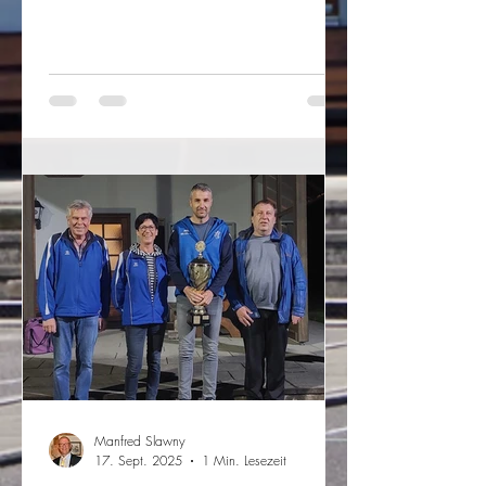
Mannschaften aus Moosen, Taufkirchen
und Hofkirchen. Zudem wurden in den
einzelnen Ortsteilen Qualifikatiosturniere
durchgeführt. Die bestplatzierten aus den
Ortsturnieren trafen sich heuer zum Finale
auf den Stockbahnen des FC
Hörgersdorf, um den Gemeindemeister zu
ermitteln. Bei bestem Wetter und
Köstlichkeiten vom Grillen wurden diverse
Spiel
Manfred Slawny
17. Sept. 2025
1 Min. Lesezeit