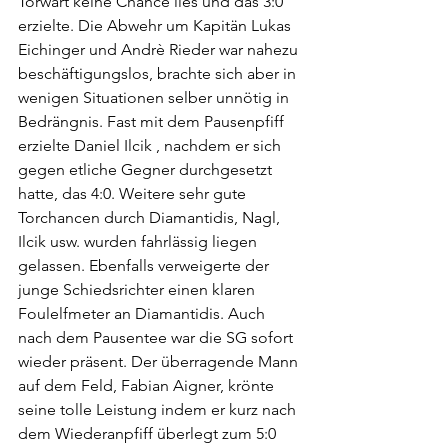
Torwart keine Chance lies und das 3:0 
erzielte. Die Abwehr um Kapitän Lukas 
Eichinger und Andrè Rieder war nahezu 
beschäftigungslos, brachte sich aber in 
wenigen Situationen selber unnötig in 
Bedrängnis. Fast mit dem Pausenpfiff 
erzielte Daniel Ilcik , nachdem er sich 
gegen etliche Gegner durchgesetzt 
hatte, das 4:0. Weitere sehr gute 
Torchancen durch Diamantidis, Nagl, 
Ilcik usw. wurden fahrlässig liegen 
gelassen. Ebenfalls verweigerte der 
junge Schiedsrichter einen klaren 
Foulelfmeter an Diamantidis. Auch 
nach dem Pausentee war die SG sofort 
wieder präsent. Der überragende Mann 
auf dem Feld, Fabian Aigner, krönte 
seine tolle Leistung indem er kurz nach 
dem Wiederanpfiff überlegt zum 5:0 