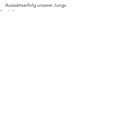
Auswärtserfolg unserer Jungs.
Fussball
Kommentare
Kommentar verfassen...
Christian Gastinger
22. Mai 2024
1 Min. Lesezeit