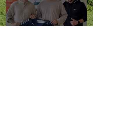
Neuzugang Stefan Denk
verstärkt Moosen als neuer Co-
Spielertrainer
Christian Gastinger
14. Nov. 2023
1 Min. Lesezeit