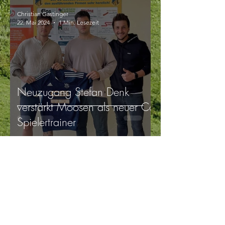
Christian Gastinger
22. Mai 2024
1 Min. Lesezeit
Neuzugang Stefan Denk
verstärkt Moosen als neuer Co-
Spielertrainer
Christian Gastinger
14. Nov. 2023
1 Min. Lesezeit