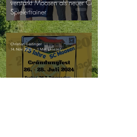
verstärkt Moosen als neuer Co-
Spielertrainer
Christian Gastinger
14. Nov. 2023
1 Min. Lesezeit
Lasst uns feiern!