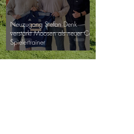
Neuzugang Stefan Denk
verstärkt Moosen als neuer Co-
Spielertrainer
Christian Gastinger
14. Nov. 2023
1 Min. Lesezeit