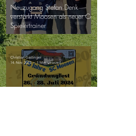
Neuzugang Stefan Denk
verstärkt Moosen als neuer Co-
Spielertrainer
Christian Gastinger
14. Nov. 2023
1 Min. Lesezeit
Lasst uns feiern!