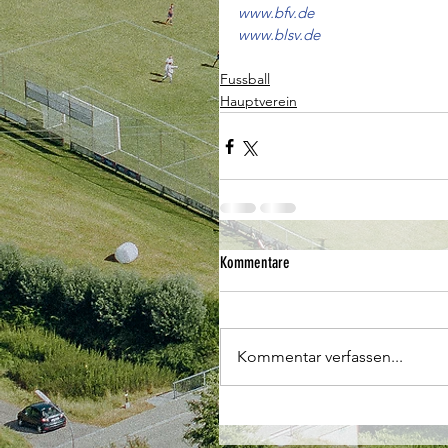
www.bfv.de
www.blsv.de
Fussball
Hauptverein
Kommentare
Kommentar verfassen...