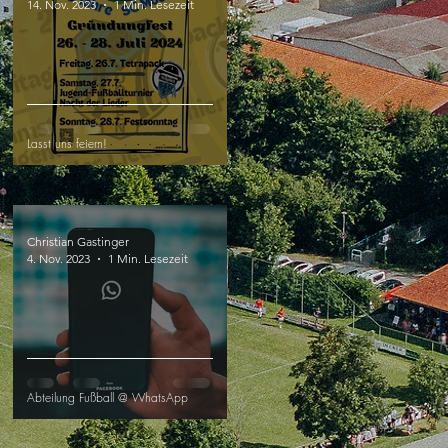
14. Nov. 2023
1 Min. Lesezeit
Lasst uns feiern!
Christian Gastinger
4. Nov. 2023
1 Min. Lesezeit
Abteilung Fußball @ WhatsApp