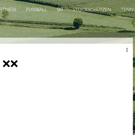
FITNESS
FUSSBALL
SKI
STOCKSCHÜTZEN
TENNI
e ❌❌