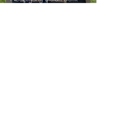
verstärkt Moosen als neuer Co-
Spielertrainer
Christian Gastinger
14. Nov. 2023
1 Min. Lesezeit
Lasst uns feiern!