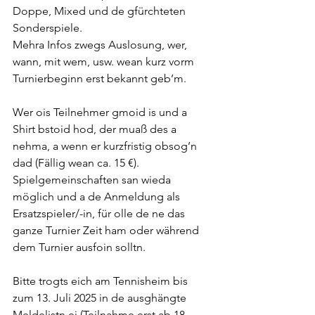
Doppe, Mixed und de gfürchteten 
Sonderspiele.
Mehra Infos zwegs Auslosung, wer, 
wann, mit wem, usw. wean kurz vorm 
Turnierbeginn erst bekannt geb’m.
Wer ois Teilnehmer gmoid is und a 
Shirt bstoid hod, der muaß des a 
nehma, a wenn er kurzfristig obsog’n 
dad (Fällig wean ca. 15 €).
Spielgemeinschaften san wieda 
möglich und a de Anmeldung als 
Ersatzspieler/-in, für olle de ne das 
ganze Turnier Zeit ham oder während 
dem Turnier ausfoin solltn.
Bitte trogts eich am Tennisheim bis 
zum 13. Juli 2025 in de ausghängte 
Meldelistn ei (Teilnahme erst ab 18 