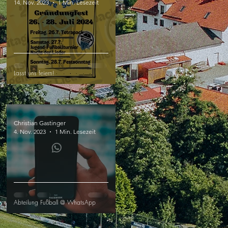
14. Nov. 2023
1 Min. Lesezeit
Lasst uns feiern!
Christian Gastinger
4. Nov. 2023
1 Min. Lesezeit
Abteilung Fußball @ WhatsApp