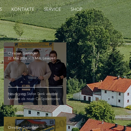
S
KONTAKTE
SERVICE
SHOP
Christian Gastinger
22. Mai 2024
1 Min. Lesezeit
Neuzugang Stefan Denk verstärkt
Moosen als neuer Co-Spielertrainer
Christian Gastinger