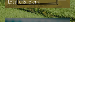
Lasst uns feiern!
Christian Gastinger
4. Nov. 2023
1 Min. Lesezeit
Abteilung Fußball @
WhatsApp