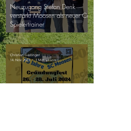
Neuzugang Stefan Denk
verstärkt Moosen als neuer Co-
Spielertrainer
Christian Gastinger
14. Nov. 2023
1 Min. Lesezeit
Lasst uns feiern!