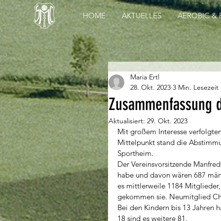
HOME
AKTUELLES
AEROBIC & 
Maria Ertl
28. Okt. 2023
3 Min. Lesezeit
Zusammenfassung d
Aktualisiert:
29. Okt. 2023
Mit großem Interesse verfolgt
Mittelpunkt stand die Abstimmu
Sportheim.
Der Vereinsvorsitzende Manfred
habe und davon wären 687 män
es mittlerweile 1184 Mitglieder
gekommen sie. Neumitglied Chri
Bei den Kindern bis 13 Jahren 
18 sind es weitere 81. 