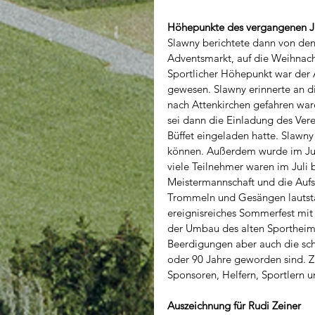
Höhepunkte des vergangenen J
Slawny berichtete dann von den
Adventsmarkt, auf die Weihnacht
Sportlicher Höhepunkt war der A
gewesen. Slawny erinnerte an d
nach Attenkirchen gefahren wa
sei dann die Einladung des Ver
Büffet eingeladen hatte. Slawny
können. Außerdem wurde im Juni
viele Teilnehmer waren im Juli
Meistermannschaft und die Aufs
Trommeln und Gesängen lautstar
ereignisreiches Sommerfest mit
der Umbau des alten Sportheim
Beerdigungen aber auch die sch
oder 90 Jahre geworden sind. Z
Sponsoren, Helfern, Sportlern 
Auszeichnung für Rudi Zeiner