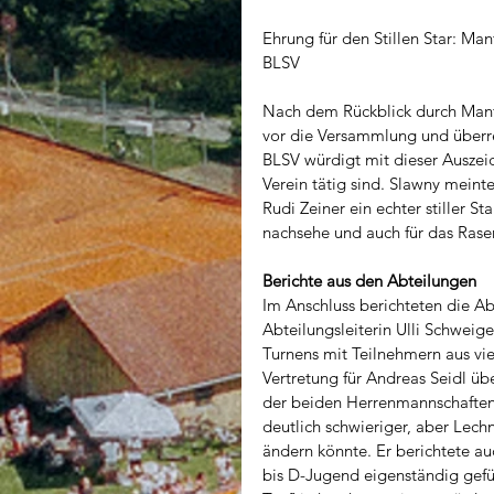
Ehrung für den Stillen Star: Ma
BLSV
Nach dem Rückblick durch Manfr
vor die Versammlung und überrei
BLSV würdigt mit dieser Auszeic
Verein tätig sind. Slawny meinte
Rudi Zeiner ein echter stiller S
nachsehe und auch für das Rasen
Berichte aus den Abteilungen
Im Anschluss berichteten die Ab
Abteilungsleiterin Ulli Schweig
Turnens mit Teilnehmern aus vie
Vertretung für Andreas Seidl üb
der beiden Herrenmannschaften 
deutlich schwieriger, aber Lechn
ändern könnte. Er berichtete 
bis D-Jugend eigenständig gef