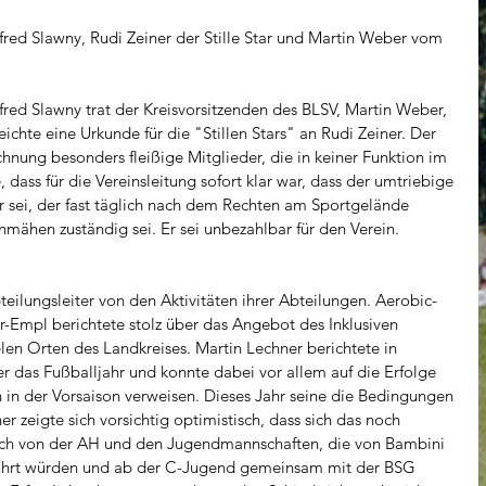
nfred Slawny, Rudi Zeiner der Stille Star und Martin Weber vom 
ed Slawny trat der Kreisvorsitzenden des BLSV, Martin Weber, 
chte eine Urkunde für die "Stillen Stars" an Rudi Zeiner. Der 
hnung besonders fleißige Mitglieder, die in keiner Funktion im 
, dass für die Vereinsleitung sofort klar war, dass der umtriebige 
tar sei, der fast täglich nach dem Rechten am Sportgelände 
mähen zuständig sei. Er sei unbezahlbar für den Verein.
teilungsleiter von den Aktivitäten ihrer Abteilungen. Aerobic-
er-Empl berichtete stolz über das Angebot des Inklusiven 
len Orten des Landkreises. Martin Lechner berichtete in 
er das Fußballjahr und konnte dabei vor allem auf die Erfolge 
in der Vorsaison verweisen. Dieses Jahr seine die Bedingungen 
er zeigte sich vorsichtig optimistisch, dass sich das noch 
auch von der AH und den Jugendmannschaften, die von Bambini 
ührt würden und ab der C-Jugend gemeinsam mit der BSG 