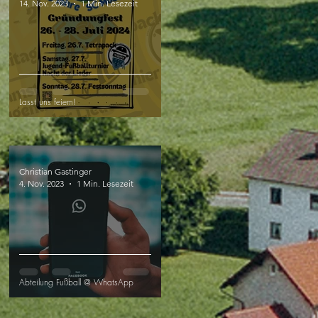
14. Nov. 2023
1 Min. Lesezeit
Lasst uns feiern!
Christian Gastinger
4. Nov. 2023
1 Min. Lesezeit
Abteilung Fußball @ WhatsApp