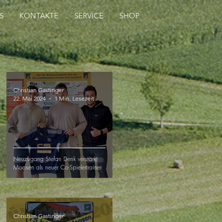
S
KONTAKTE
SERVICE
SHOP
Christian Gastinger
22. Mai 2024
1 Min. Lesezeit
Neuzugang Stefan Denk verstärkt
Moosen als neuer Co-Spielertrainer
Christian Gastinger