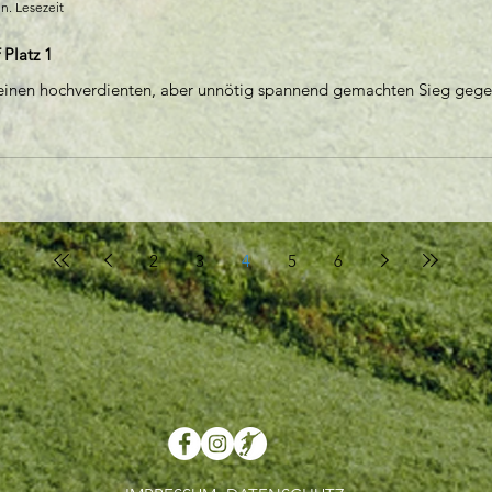
n. Lesezeit
 Platz 1
h einen hochverdienten, aber unnötig spannend gemachten Sieg gegen
2
3
4
5
6