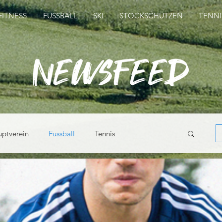
FITNESS
FUSSBALL
SKI
STOCKSCHÜTZEN
TENNI
ptverein
Fussball
Tennis
tockschützen