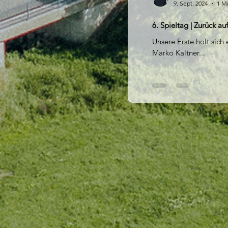
9. Sept. 2024
1 Mi
6. Spieltag | Zurück auf
Unsere Erste holt sic
Marko Kaltner...