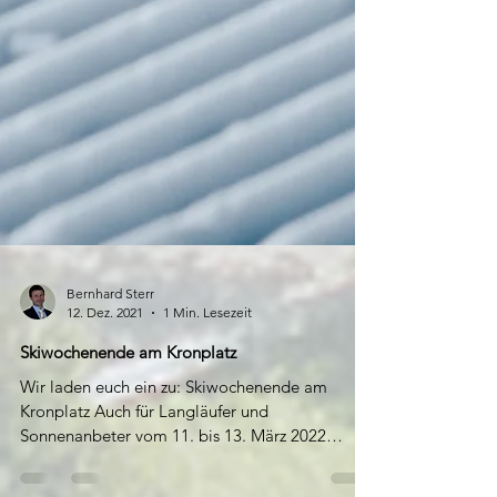
Bernhard Sterr
12. Dez. 2021
1 Min. Lesezeit
Skiwochenende am Kronplatz
Wir laden euch ein zu: Skiwochenende am
Kronplatz Auch für Langläufer und