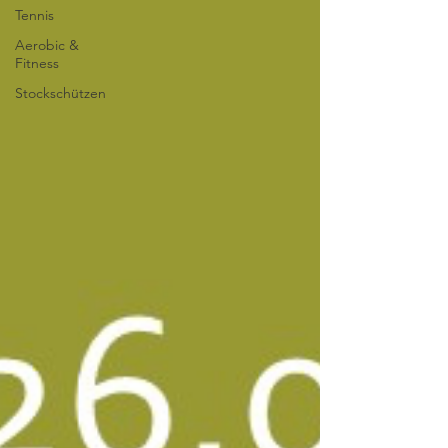
Tennis
Aerobic &
Fitness
Stockschützen