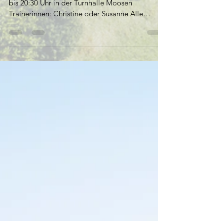
Fit durch den Winter
Von Oktober bis März jeden Mittwoch von 19:30
bis 20:30 Uhr in der Turnhalle Moosen
Trainerinnen: Christine oder Susanne Alle
Mitglieder...