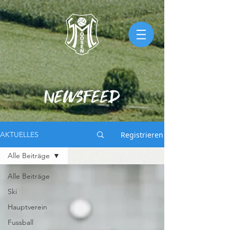
Registrieren
AKTUELLES
Alle Beiträge
Alle Beiträge
Ski
Hauptverein
Fussball