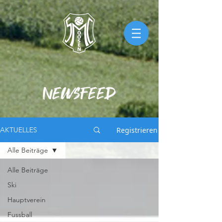
Registrieren
AKTUELLES
Alle Beiträge
Alle Beiträge
Ski
Hauptverein
Fussball